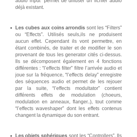
audio input” permet de diffuser un fichier audio
déjà existant.
Les cubes aux coins arrondis
sont les “Filters”
ou “Effects”. Utilisés seuls,ils ne produisent
aucun effet. Cependant ils vont permettre, en
étant combinés, de traiter et de modifier le son
provenant de tous les generator cités ci-dessus.
Ils se décomposent également en 4 fonctions
différentes : “l’effects filter” filtre l’arrivée audio et
joue sur la fréquence, “l’effects delay” enregistre
des séquences audio et permet de les rejouer
par la suite, “l’effects modultator” contient
différents effets de modulation (choeurs,
modulation en anneaux, flanger..), tout comme
“l’effects waveshaper” dont les effets contenus
changent la dynamique du son entrant.
Les objets sphériques
sont les “Controllers”. Ils