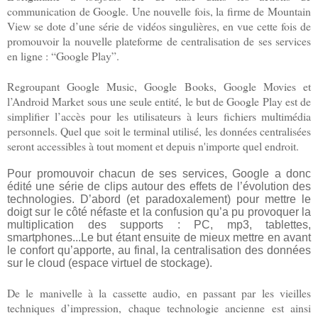
communication de Google. Une nouvelle fois, la firme de Mountain
View se dote d’une série de vidéos singulières, en vue cette fois de
promouvoir la nouvelle plateforme de centralisation de ses services
en ligne : “Google Play”.
Regroupant Google Music, Google Books, Google Movies et
l’Android Market sous une seule entité, le but de Google Play est de
simplifier l’accès pour les utilisateurs à leurs fichiers multimédia
personnels. Quel que soit le terminal utilisé, les données centralisées
seront accessibles à tout moment et depuis n'importe quel endroit.
Pour promouvoir chacun de ses services, Google a donc
édité une série de clips autour des effets de l’évolution des
technologies. D’abord (et paradoxalement) pour mettre le
doigt sur le côté néfaste et la confusion qu’a pu provoquer la
multiplication des supports : PC, mp3, tablettes,
smartphones..
.Le but étant ensuite de mieux mettre en avant
le confort qu’apporte, au final, la centralisation des données
sur le cloud (espace virtuel de stockage).
De le manivelle à la cassette audio, en passant par les vieilles
techniques d’impression, chaque technologie ancienne est ainsi